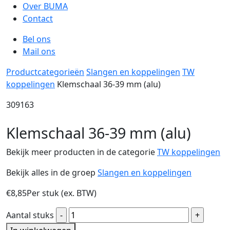
Over BUMA
Contact
Bel ons
Mail ons
Productcategorieën
Slangen en koppelingen
TW
koppelingen
Klemschaal 36-39 mm (alu)
309163
Klemschaal 36-39 mm (alu)
Bekijk meer producten in de categorie
TW koppelingen
Bekijk alles in de groep
Slangen en koppelingen
€
8,85
Per stuk (ex. BTW)
Klemschaal
Aantal stuks
36-