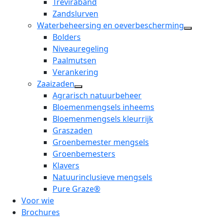
Treviraband
Zandslurven
Waterbeheersing en oeverbescherming
open
Bolders
dropdo
Niveauregeling
menu
Paalmutsen
Verankering
Zaaizaden
open
Agrarisch natuurbeheer
dropdown
Bloemenmengsels inheems
menu
Bloemenmengsels kleurrijk
Graszaden
Groenbemester mengsels
Groenbemesters
Klavers
Natuurinclusieve mengsels
Pure Graze®
Voor wie
Brochures