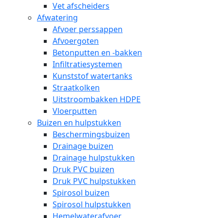
Vet afscheiders
Afwatering
Afvoer perssappen
Afvoergoten
Betonputten en -bakken
Infiltratiesystemen
Kunststof watertanks
Straatkolken
Uitstroombakken HDPE
Vloerputten
Buizen en hulpstukken
Beschermingsbuizen
Drainage buizen
Drainage hulpstukken
Druk PVC buizen
Druk PVC hulpstukken
Spirosol buizen
Spirosol hulpstukken
Hemelwaterafvoer