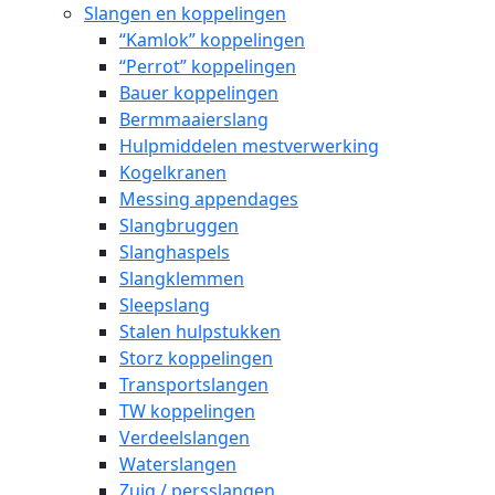
Slangen en koppelingen
“Kamlok” koppelingen
“Perrot” koppelingen
Bauer koppelingen
Bermmaaierslang
Hulpmiddelen mestverwerking
Kogelkranen
Messing appendages
Slangbruggen
Slanghaspels
Slangklemmen
Sleepslang
Stalen hulpstukken
Storz koppelingen
Transportslangen
TW koppelingen
Verdeelslangen
Waterslangen
Zuig / persslangen