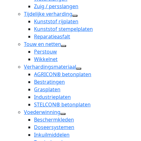
Zuig / persslangen
Tijdelijke verharding
open
Kunststof rijplaten
dropdown
Kunststof stempelplaten
menu
Reparatieasfalt
Touw en netten
open
Perstouw
dropdown
Wikkelnet
menu
Verhardingsmateriaal
open
AGRICON® betonplaten
dropdown
Bestratingen
menu
Grasplaten
Industrieplaten
STELCON® betonplaten
Voederwinning
open
Beschermkleden
dropdown
Doseersystemen
menu
Inkuilmiddelen