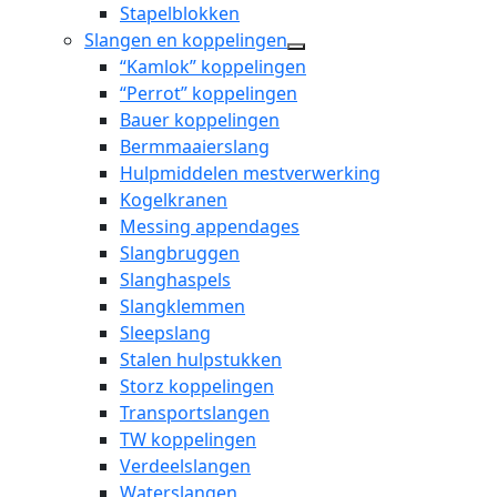
dropdown
Stapelblokken
menu
Slangen en koppelingen
open
“Kamlok” koppelingen
dropdown
“Perrot” koppelingen
menu
Bauer koppelingen
Bermmaaierslang
Hulpmiddelen mestverwerking
Kogelkranen
Messing appendages
Slangbruggen
Slanghaspels
Slangklemmen
Sleepslang
Stalen hulpstukken
Storz koppelingen
Transportslangen
TW koppelingen
Verdeelslangen
Waterslangen