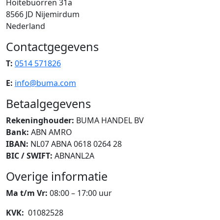
Hoitebuorren 31a
8566 JD Nijemirdum
Nederland
Contactgegevens
T:
0514 571826
E:
info@buma.com
Betaalgegevens
Rekeninghouder:
BUMA HANDEL BV
Bank:
ABN AMRO
IBAN:
NL07 ABNA 0618 0264 28
BIC / SWIFT:
ABNANL2A
Overige informatie
Ma t/m Vr:
08:00 – 17:00 uur
KVK:
01082528