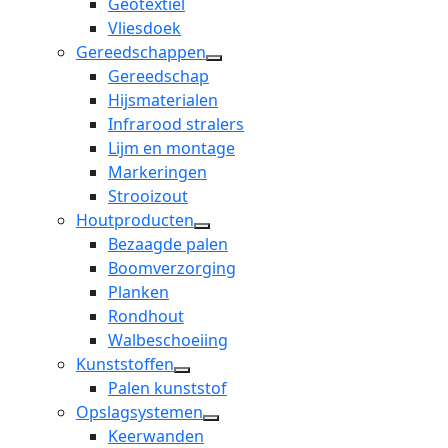
Geotextiel
dropdown
Vliesdoek
menu
Gereedschappen
open
Gereedschap
dropdown
Hijsmaterialen
menu
Infrarood stralers
Lijm en montage
Markeringen
Strooizout
Houtproducten
open
Bezaagde palen
dropdown
Boomverzorging
menu
Planken
Rondhout
Walbeschoeiing
Kunststoffen
open
Palen kunststof
dropdown
Opslagsystemen
menu
open
Keerwanden