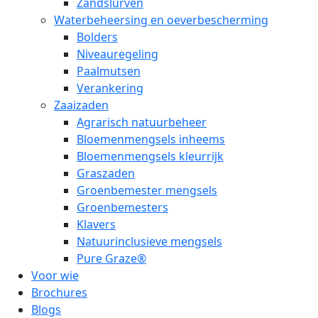
Zandslurven
Waterbeheersing en oeverbescherming
Bolders
Niveauregeling
Paalmutsen
Verankering
Zaaizaden
Agrarisch natuurbeheer
Bloemenmengsels inheems
Bloemenmengsels kleurrijk
Graszaden
Groenbemester mengsels
Groenbemesters
Klavers
Natuurinclusieve mengsels
Pure Graze®
Voor wie
Brochures
Blogs