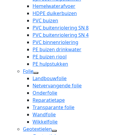
Hemelwaterafvoer
HDPE duikerbuizen
PVC buizen
PVC buitenriolering SN 8
PVC buitenriolering SN 4
PVC binnenriolering
PE buizen drinkwater
PE buizen riool
PE hulpstukken
Folie
open
Landbouwfolie
dropdown
Netvervangende folie
menu
Onderfolie
Reparatietape
Transparante folie
Wandfolie
Wikkelfolie
Geotextielen
open