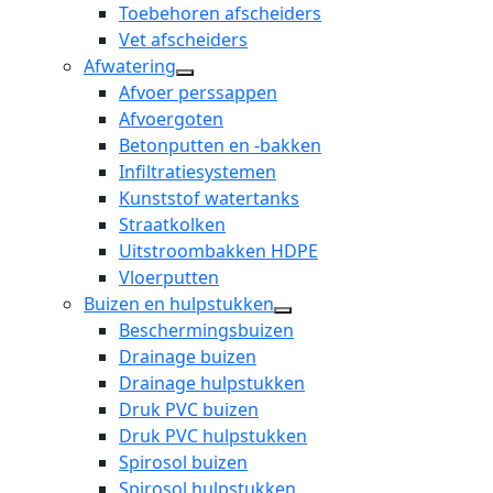
Toebehoren afscheiders
Vet afscheiders
Afwatering
open
Afvoer perssappen
dropdown
Afvoergoten
menu
Betonputten en -bakken
Infiltratiesystemen
Kunststof watertanks
Straatkolken
Uitstroombakken HDPE
Vloerputten
Buizen en hulpstukken
open
Beschermingsbuizen
dropdown
Drainage buizen
menu
Drainage hulpstukken
Druk PVC buizen
Druk PVC hulpstukken
Spirosol buizen
Spirosol hulpstukken