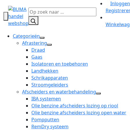
Inloggen
Registrere
Producten
zoeken
Winkelwag
Categorieën
open
Afrastering
dropdown
open
Draad
menu
dropdown
Gaas
menu
Isolatoren en toebehoren
Landhekken
Schrikapparaten
Stroomgeleiders
Afscheiders en waterbehandeling
open
IBA systemen
dropdown
Olie benzine afscheiders lozing op riool
menu
Olie benzine afscheiders lozing open water
Pompputten
RemDry systeem