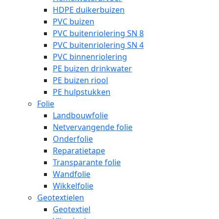
HDPE duikerbuizen
PVC buizen
PVC buitenriolering SN 8
PVC buitenriolering SN 4
PVC binnenriolering
PE buizen drinkwater
PE buizen riool
PE hulpstukken
Folie
Landbouwfolie
Netvervangende folie
Onderfolie
Reparatietape
Transparante folie
Wandfolie
Wikkelfolie
Geotextielen
Geotextiel